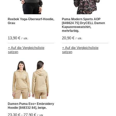
Reebok Yoga-Überwurf-Hoodie,
Puma Modern Sports AOP
Grau
[849824 75] DryCELL Damen
Kapuzensweatshirt,
mehrfarbig.
13,90 €
20,90 €
/
stk.
/
stk.
+ Auf die Vergleichsliste
+ Auf die Vergleichsliste
setzen
setzen
Damen Puma Ess+ Embroidery
Hoodie [848332 84], beige.
23,30 €
-
27,90 €
/
stk.