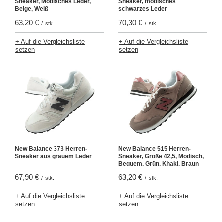
Sneaker, Modisches Leder,
Sneaker, modisches
Beige, Weiß
schwarzes Leder
63,20 €
70,30 €
/
stk.
/
stk.
+ Auf die Vergleichsliste
+ Auf die Vergleichsliste
setzen
setzen
New Balance 373 Herren-
New Balance 515 Herren-
Sneaker aus grauem Leder
Sneaker, Größe 42,5, Modisch,
Bequem, Grün, Khaki, Braun
67,90 €
63,20 €
/
stk.
/
stk.
+ Auf die Vergleichsliste
+ Auf die Vergleichsliste
setzen
setzen