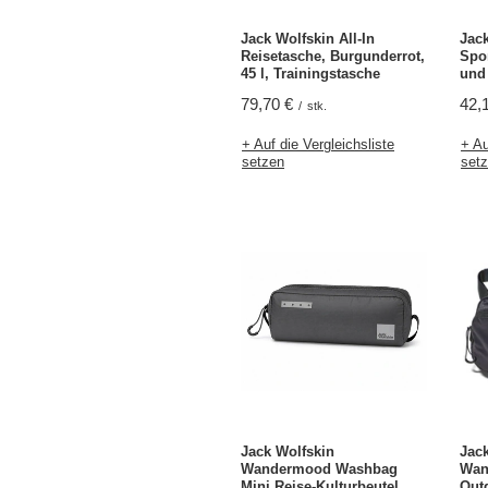
Jack Wolfskin All-In
Jack
Reisetasche, Burgunderrot,
Spo
45 l, Trainingstasche
und 
79,70 €
42,
/
stk.
+ Auf die Vergleichsliste
+ Au
setzen
set
Jack Wolfskin
Jac
Wandermood Washbag
Wan
Mini Reise-Kulturbeutel
Out