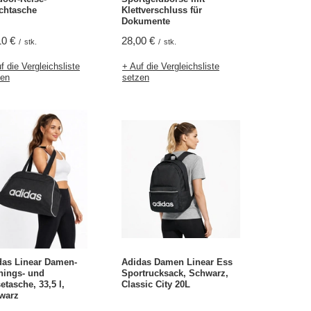
chtasche
Klettverschluss für
Dokumente
10 €
28,00 €
/
stk.
/
stk.
f die Vergleichsliste
+ Auf die Vergleichsliste
zen
setzen
das Linear Damen-
Adidas Damen Linear Ess
nings- und
Sportrucksack, Schwarz,
etasche, 33,5 l,
Classic City 20L
warz