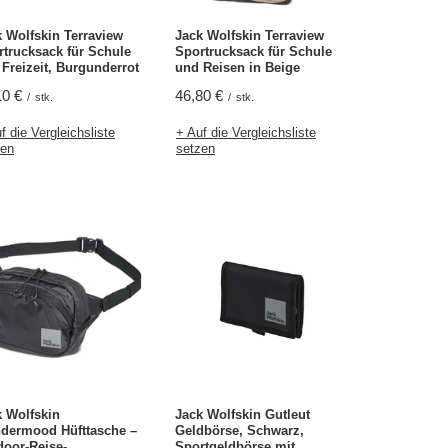
 Wolfskin Terraview
Jack Wolfskin Terraview
rtrucksack für Schule
Sportrucksack für Schule
Freizeit, Burgunderrot
und Reisen in Beige
10 €
46,80 €
/
stk.
/
stk.
f die Vergleichsliste
+ Auf die Vergleichsliste
zen
setzen
k Wolfskin
Jack Wolfskin Gutleut
dermood Hüfttasche –
Geldbörse, Schwarz,
door-Reise-
Sportgeldbörse mit