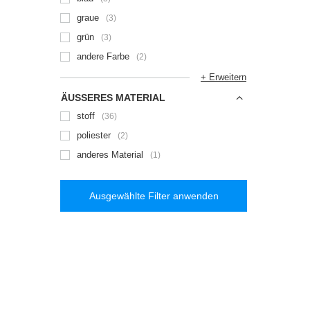
graue
3
grün
3
andere Farbe
2
+ Erweitern
ÄUSSERES MATERIAL
stoff
36
poliester
2
anderes Material
1
Ausgewählte Filter anwenden