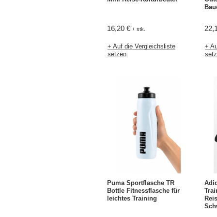
Bau
16,20 €
22,
/
stk.
+ Auf die Vergleichsliste
+ Au
setzen
set
Puma Sportflasche TR
Adi
Bottle Fitnessflasche für
Trai
leichtes Training
Reis
Sch