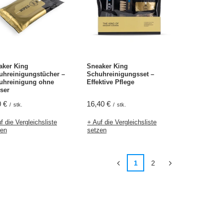
aker King
Sneaker King
uhreinigungstücher –
Schuhreinigungsset –
uhreinigung ohne
Effektive Pflege
ser
0 €
16,40 €
/
stk.
/
stk.
f die Vergleichsliste
+ Auf die Vergleichsliste
zen
setzen
1
2