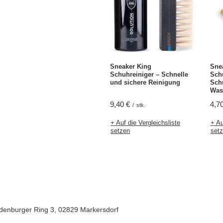
Sneaker King
Sne
Schuhreiniger – Schnelle
Sch
und sichere Reinigung
Sch
Was
9,40 €
4,7
/
stk.
+ Auf die Vergleichsliste
+ Au
setzen
set
denburger Ring 3
,
02829
Markersdorf