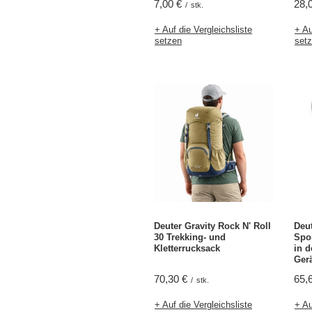
7,00 €
28,
/
stk.
+ Auf die Vergleichsliste
+ Au
setzen
set
Deuter Gravity Rock N' Roll
Deu
30 Trekking- und
Spor
Kletterrucksack
in d
Ger
70,30 €
65,
/
stk.
+ Auf die Vergleichsliste
+ Au