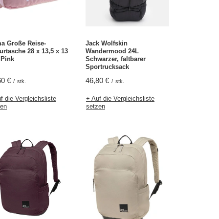
a Große Reise-
Jack Wolfskin
urtasche 28 x 13,5 x 13
Wandermood 24L
 Pink
Schwarzer, faltbarer
Sportrucksack
60 €
46,80 €
/
stk.
/
stk.
f die Vergleichsliste
+ Auf die Vergleichsliste
zen
setzen