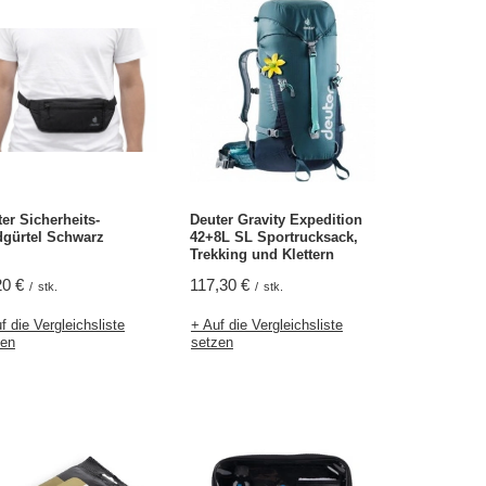
er Sicherheits-
Deuter Gravity Expedition
dgürtel Schwarz
42+8L SL Sportrucksack,
Trekking und Klettern
20 €
117,30 €
/
stk.
/
stk.
f die Vergleichsliste
+ Auf die Vergleichsliste
zen
setzen