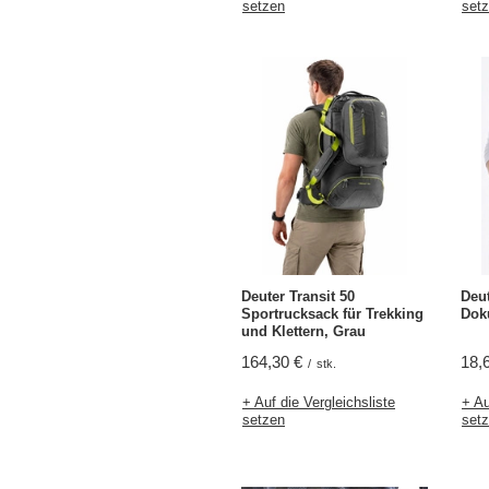
setzen
set
Deuter Transit 50
Deut
Sportrucksack für Trekking
Dok
und Klettern, Grau
164,30 €
18,
/
stk.
+ Auf die Vergleichsliste
+ Au
setzen
set