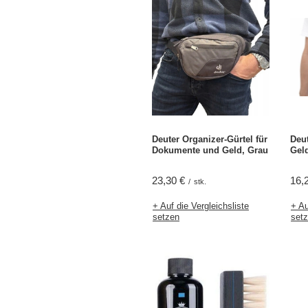
Deuter Organizer-Gürtel für
Deut
Dokumente und Geld, Grau
Gel
23,30 €
16,
/
stk.
+ Auf die Vergleichsliste
+ Au
setzen
set