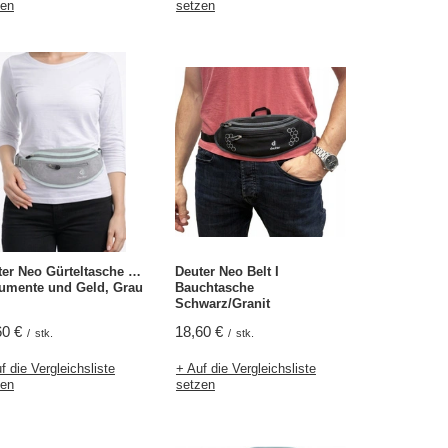
zen
setzen
er Neo Gürteltasche für
Deuter Neo Belt I
umente und Geld, Grau
Bauchtasche
Schwarz/Granit
60 €
18,60 €
/
stk.
/
stk.
f die Vergleichsliste
+ Auf die Vergleichsliste
zen
setzen