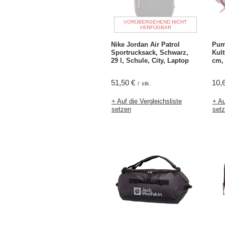
VORÜBERGEHEND NICHT
VERFÜGBAR
Nike Jordan Air Patrol
Pum
Sportrucksack, Schwarz,
Kult
29 l, Schule, City, Laptop
cm,
51,50 €
10,
/
stk.
+ Auf die Vergleichsliste
+ Au
setzen
set