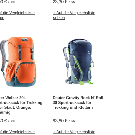
00 €
23,30 €
/
stk.
/
stk.
f die Vergleichsliste
+ Auf die Vergleichsliste
zen
setzen
ter Walker 20L
Deuter Gravity Rock N' Roll
trucksack für Trekking
30 Sportrucksack für
er Stadt, Orange,
Trekking und Klettern
äumig
60 €
93,80 €
/
stk.
/
stk.
f die Vergleichsliste
+ Auf die Vergleichsliste