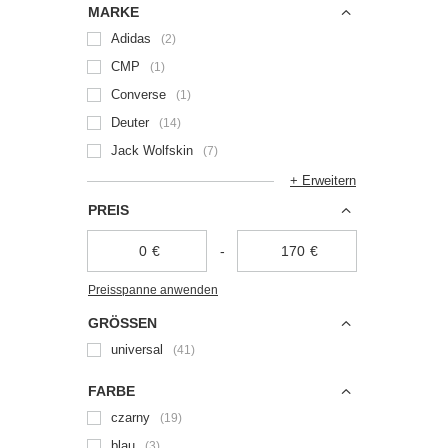
MARKE
Adidas
2
CMP
1
Converse
1
Deuter
14
Jack Wolfskin
7
+ Erweitern
PREIS
€
-
€
Preisspanne anwenden
GRÖSSEN
universal
41
FARBE
czarny
19
blau
3