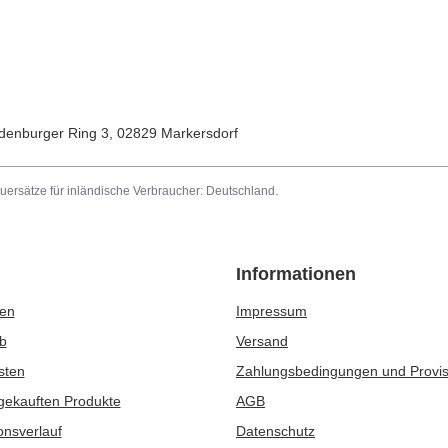
denburger Ring 3
,
02829
Markersdorf
uersätze für inländische Verbraucher:
Deutschland
.
Informationen
ren
Impressum
b
Versand
sten
Zahlungsbedingungen und Provi
 gekauften Produkte
AGB
onsverlauf
Datenschutz