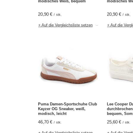
modisches Weiß, bequem
modisches We
20,90 €
20,90 €
/
stk.
/
stk.
+ Auf die Vergleichsliste setzen
+ Auf die Vergl
Puma Damen-Sportschuhe Club
Lee Cooper D
Kayzer OG Sneaker, weiß,
durchbrochene
modisch, leicht
bequem, Som
46,70 €
25,60 €
/
stk.
/
stk.
+ Auf die Vergleichsliste setzen
+ Auf die Vergl