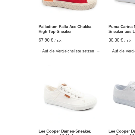
Palladium Palla Ace Chukka
Puma Carina 
High-Top-Sneaker
Sneaker aus L
67,90 €
30,30 €
/
stk.
/
stk.
+ Auf die Vergleichsliste setzen
+ Auf die Vergl
Lee Cooper Damen-Sneaker,
Lee Cooper D