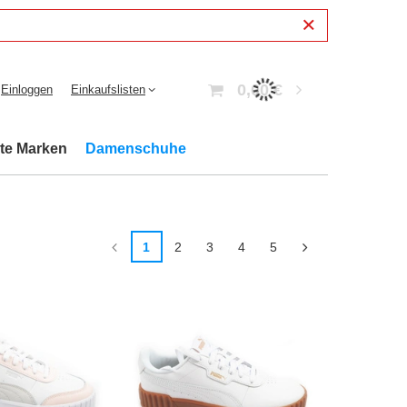
0,00 €
Einloggen
Einkaufslisten
bte Marken
Damenschuhe
1
2
3
4
5