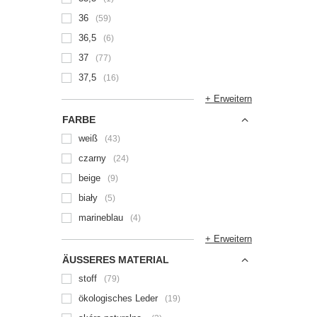
36
59
36,5
6
37
77
37,5
16
+ Erweitern
FARBE
weiß
43
czarny
24
beige
9
biały
5
marineblau
4
+ Erweitern
ÄUSSERES MATERIAL
stoff
79
ökologisches Leder
19