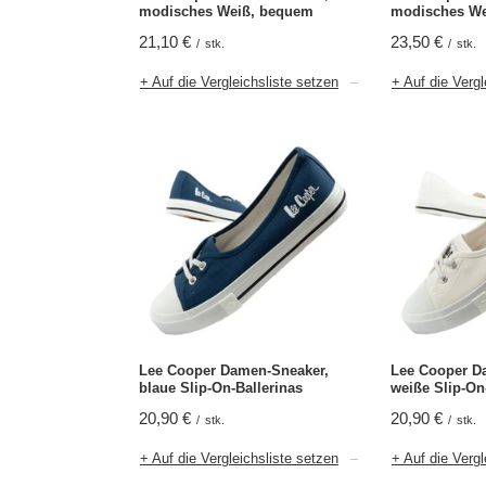
modisches Weiß, bequem
modisches We
21,10 €
23,50 €
/
stk.
/
stk.
+ Auf die Vergleichsliste setzen
+ Auf die Vergl
Lee Cooper Damen-Sneaker,
Lee Cooper D
blaue Slip-On-Ballerinas
weiße Slip-On
20,90 €
20,90 €
/
stk.
/
stk.
+ Auf die Vergleichsliste setzen
+ Auf die Vergl