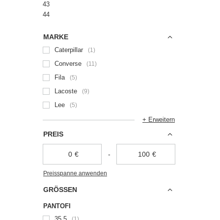
43
44
MARKE
Caterpillar
1
Converse
11
Fila
5
Lacoste
9
Lee
5
+ Erweitern
PREIS
€
-
€
Preisspanne anwenden
GRÖSSEN
PANTOFI
35,5
1