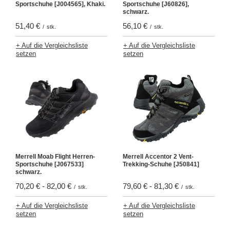
Sportschuhe [J004565], Khaki.
Sportschuhe [J60826],
schwarz.
51,40 €
56,10 €
/
stk.
/
stk.
+ Auf die Vergleichsliste
+ Auf die Vergleichsliste
setzen
setzen
Merrell Moab Flight Herren-
Merrell Accentor 2 Vent-
Sportschuhe [J067533]
Trekking-Schuhe [J50841]
schwarz.
70,20 €
-
82,00 €
79,60 €
-
81,30 €
/
stk.
/
stk.
+ Auf die Vergleichsliste
+ Auf die Vergleichsliste
setzen
setzen