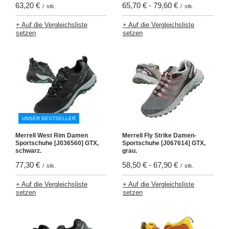
63,20 €
65,70 €
-
79,60 €
/
stk.
/
stk.
+ Auf die Vergleichsliste
+ Auf die Vergleichsliste
setzen
setzen
UNSER BESTSELLER
Merrell West Rim Damen
Merrell Fly Strike Damen-
Sportschuhe [J036560] GTX,
Sportschuhe [J067614] GTX,
schwarz.
grau.
77,30 €
58,50 €
-
67,90 €
/
stk.
/
stk.
+ Auf die Vergleichsliste
+ Auf die Vergleichsliste
setzen
setzen