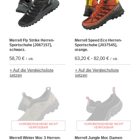
Merrell Fly Strike Herren-
Merrell Speed ​​​​Eco Herren-
Sportschuhe [J067157],
Sportschuhe [J037545],
schwarz.
orange.
58,70 €
63,20 €
-
82,00 €
/
stk.
/
stk.
+ Auf die Vergleichsliste
+ Auf die Vergleichsliste
setzen
setzen
VORÜBERGEHEND NICHT
VORÜBERGEHEND NICHT
VERFÜGBAR
VERFÜGBAR
Merrell Winter Moc 3 Herren-
Merrell Jungle Moc Damen