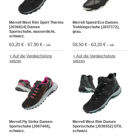
Merrell West Rim Sport Thermo
Merrell Speed ​​​​Eco Damen-
[J036814] Damen
Trekkingschuhe [J037172],
Sportschuhe, wasserdicht,
grau.
schwarz.
63,20 €
-
67,90 €
58,50 €
-
63,20 €
/
stk.
/
stk.
+ Auf die Vergleichsliste
+ Auf die Vergleichsliste
setzen
setzen
Merrell Fly Strike Damen-
Merrell West Rim Damen
Sportschuhe [J067444],
Sportschuhe [J036552] GTX,
schwarz.
schwarz.