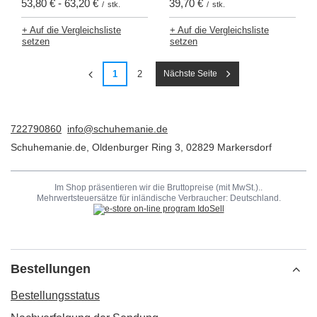
53,80 €
-
63,20 €
39,70 €
/
stk.
/
stk.
+ Auf die Vergleichsliste
+ Auf die Vergleichsliste
setzen
setzen
1
2
Nächste Seite
722790860
info@schuhemanie.de
Schuhemanie.de
,
Oldenburger Ring 3
,
02829
Markersdorf
Im Shop präsentieren wir die Bruttopreise (mit MwSt.)..
Mehrwertsteuersätze für inländische Verbraucher:
Deutschland
.
Bestellungen
Bestellungsstatus