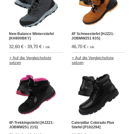
New Balance Winterstiefel
4F Schneestiefel [HJZ21-
[KH800BKY]
JOBMW251 83S]
32,60 €
-
39,70 €
46,70 €
/
stk.
/
stk.
+ Auf die Vergleichsliste
+ Auf die Vergleichsliste
setzen
setzen
4F-Trekkingstiefel [HJZ21-
Caterpillar Colorado Plus
JOBMW251 21S]
Stiefel [P102294]