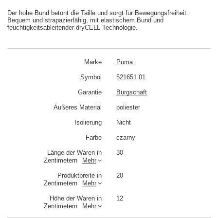
Der hohe Bund betont die Taille und sorgt für Bewegungsfreiheit.
Bequem und strapazierfähig, mit elastischem Bund und
feuchtigkeitsableitender dryCELL-Technologie.
Marke
Puma
Symbol
521651 01
Garantie
Bürgschaft
Äußeres Material
poliester
Isolierung
Nicht
Farbe
czarny
Länge der Waren in
30
Zentimetern
Mehr
Produktbreite in
20
Zentimetern
Mehr
Höhe der Waren in
12
Zentimetern
Mehr