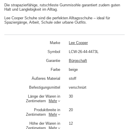
Die strapazierfähige, rutschfeste Gummisohle garantiert zudem guten
Halt und Langlebigkeit im Alltag.
Lee Cooper Schuhe sind die perfekten Alltagsschuhe – ideal für
Spaziergänge, Arbeit, Schule oder urbane Outfits.
Marke
Lee Cooper
Symbol
LCW-26-44-4473L
Garantie
Bürgschaft
Farbe
beige
Äußeres Material
stoff
Befestigungsmittel
verschnürt
Länge der Waren in
30
Zentimetern
Mehr
Produktbreite in
20
Zentimetern
Mehr
Höhe der Waren in
12
Zentimetern
Mehr