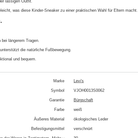
r lässigen Outfit.
eleicht, was diese Kinder-Sneaker zu einer praktischen Wahl für Eltern macht.
.
h bei längerem Tragen.
 unterstützt die natürliche Fußbewegung.
nktional und bequem.
Marke
Levi's
Symbol
VJOH0013S0062
Garantie
Bürgschaft
Farbe
weiß
Äußeres Material
ökologisches Leder
Befestigungsmittel
verschnürt