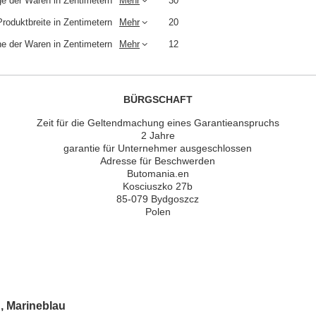
e der Waren in Zentimetern
Mehr
30
Produktbreite in Zentimetern
Mehr
20
e der Waren in Zentimetern
Mehr
12
BÜRGSCHAFT
Zeit für die Geltendmachung eines Garantieanspruchs
2 Jahre
garantie für Unternehmer ausgeschlossen
Adresse für Beschwerden
Butomania.en
Kosciuszko 27b
85-079 Bydgoszcz
Polen
, Marineblau