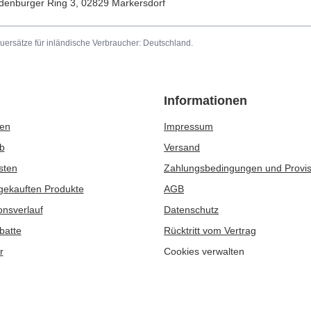
denburger Ring 3
,
02829
Markersdorf
uersätze für inländische Verbraucher:
Deutschland
.
Informationen
ren
Impressum
b
Versand
sten
Zahlungsbedingungen und Provi
 gekauften Produkte
AGB
onsverlauf
Datenschutz
batte
Rücktritt vom Vertrag
r
Cookies verwalten