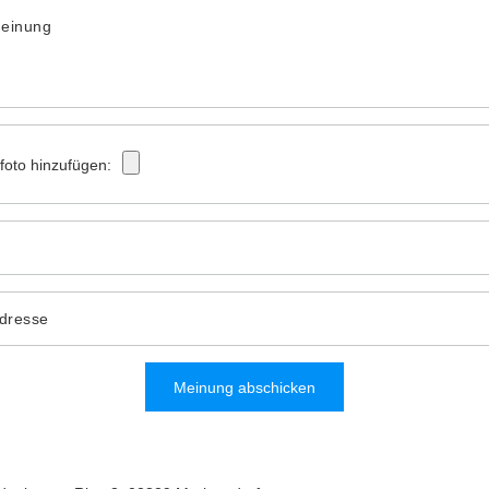
Meinung
tfoto hinzufügen:
Adresse
Meinung abschicken