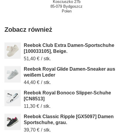
Kosciuszko 27b
85-079 Bydgoszcz
Polen
Zobacz również
Reebok Club Extra Damen-Sportschuhe
[100033105], Beige.
51,40 €
/
stk.
Reebok Royal Glide Damen-Sneaker aus
weißem Leder
44,40 €
/
stk.
Reebok Royal Bonoco Slipper-Schuhe
[CN8513]
11,30 €
/
stk.
Reebok Classic Ripple [GX5097] Damen
Sportschuhe, grau.
39,70 €
/
stk.