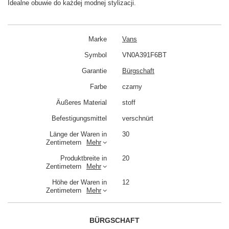
Idealne obuwie do każdej modnej stylizacji.
Marke
Vans
Symbol
VN0A391F6BT
Garantie
Bürgschaft
Farbe
czarny
Äußeres Material
stoff
Befestigungsmittel
verschnürt
Länge der Waren in
30
Zentimetern
Mehr
Produktbreite in
20
Zentimetern
Mehr
Höhe der Waren in
12
Zentimetern
Mehr
BÜRGSCHAFT