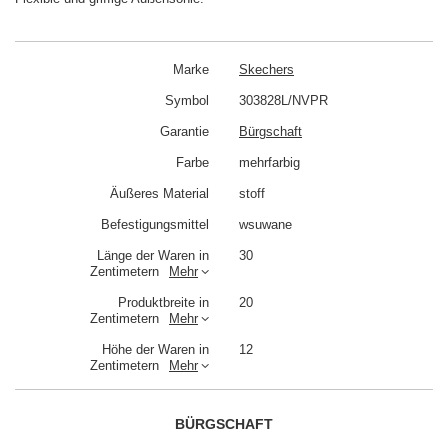
Marke
Skechers
Symbol
303828L/NVPR
Garantie
Bürgschaft
Farbe
mehrfarbig
Äußeres Material
stoff
Befestigungsmittel
wsuwane
Länge der Waren in
30
Zentimetern
Mehr
Produktbreite in
20
Zentimetern
Mehr
Höhe der Waren in
12
Zentimetern
Mehr
BÜRGSCHAFT