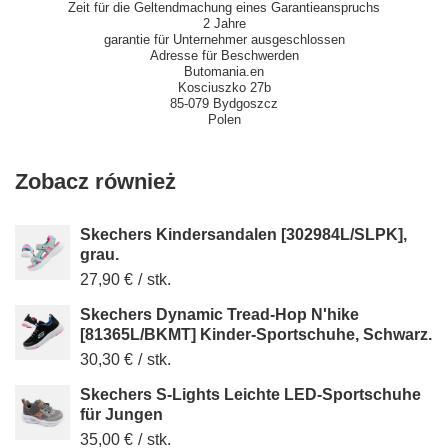
Zeit für die Geltendmachung eines Garantieanspruchs
2 Jahre
garantie für Unternehmer ausgeschlossen
Adresse für Beschwerden
Butomania.en
Kosciuszko 27b
85-079 Bydgoszcz
Polen
Zobacz również
Skechers Kindersandalen [302984L/SLPK],
grau.
27,90 €
/
stk.
Skechers Dynamic Tread-Hop N'hike
[81365L/BKMT] Kinder-Sportschuhe, Schwarz.
30,30 €
/
stk.
Skechers S-Lights Leichte LED-Sportschuhe
für Jungen
35,00 €
/
stk.