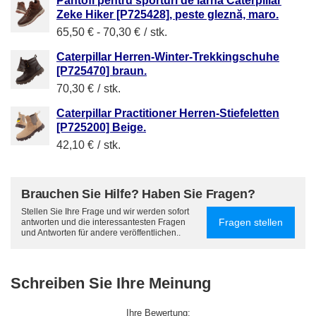
Pantofi pentru sporturi de iarnă Caterpillar
Zeke Hiker [P725428], peste gleznă, maro.
65,50 €
-
70,30 €
/
stk.
Caterpillar Herren-Winter-Trekkingschuhe
[P725470] braun.
70,30 €
/
stk.
Caterpillar Practitioner Herren-Stiefeletten
[P725200] Beige.
42,10 €
/
stk.
Brauchen Sie Hilfe? Haben Sie Fragen?
Stellen Sie Ihre Frage und wir werden sofort
Fragen stellen
antworten und die interessantesten Fragen
und Antworten für andere veröffentlichen..
Schreiben Sie Ihre Meinung
Ihre Bewertung: