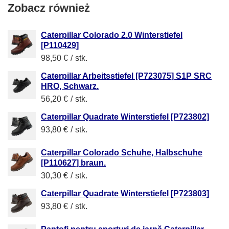
Zobacz również
Caterpillar Colorado 2.0 Winterstiefel
[P110429]
98,50 €
/
stk.
Caterpillar Arbeitsstiefel [P723075] S1P SRC
HRO, Schwarz.
56,20 €
/
stk.
Caterpillar Quadrate Winterstiefel [P723802]
93,80 €
/
stk.
Caterpillar Colorado Schuhe, Halbschuhe
[P110627] braun.
30,30 €
/
stk.
Caterpillar Quadrate Winterstiefel [P723803]
93,80 €
/
stk.