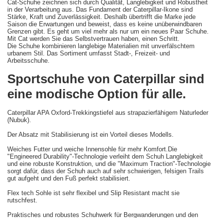
Cat-Schuhe zeichnen sich durch Qualität, Langlebigkeit und Robustheit
in der Verarbeitung aus. Das Fundament der Caterpillar-Ikone sind
Stärke, Kraft und Zuverlässigkeit. Deshalb übertrifft die Marke jede
Saison die Erwartungen und beweist, dass es keine unüberwindbaren
Grenzen gibt. Es geht um viel mehr als nur um ein neues Paar Schuhe.
Mit Cat werden Sie das Selbstvertrauen haben, einen Schritt.
Die Schuhe kombinieren langlebige Materialien mit unverfälschtem
urbanem Stil. Das Sortiment umfasst Stadt-, Freizeit- und
Arbeitsschuhe.
Sportschuhe von Caterpillar sind
eine modische Option für alle.
Caterpillar APA Oxford-Trekkingstiefel aus strapazierfähigem Naturleder
(Nubuk).
Der Absatz mit Stabilisierung ist ein Vorteil dieses Modells.
Weiches Futter und weiche Innensohle für mehr Komfort.Die
"Engineered Durability"-Technologie verleiht dem Schuh Langlebigkeit
und eine robuste Konstruktion, und die "Maximum Traction"-Technologie
sorgt dafür, dass der Schuh auch auf sehr schwierigen, felsigen Trails
gut aufgeht und den Fuß perfekt stabilisiert.
Flex tech Sohle ist sehr flexibel und Slip Resistant macht sie
rutschfest.
Praktisches und robustes Schuhwerk für Bergwanderungen und den