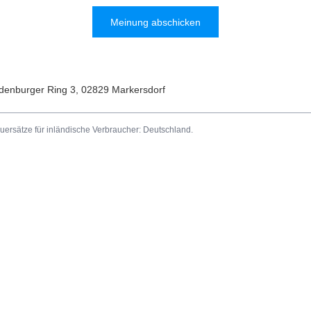
Meinung abschicken
denburger Ring 3
,
02829
Markersdorf
uersätze für inländische Verbraucher:
Deutschland
.
Informationen
ren
Impressum
b
Versand
sten
Zahlungsbedingungen und Provi
 gekauften Produkte
AGB
onsverlauf
Datenschutz