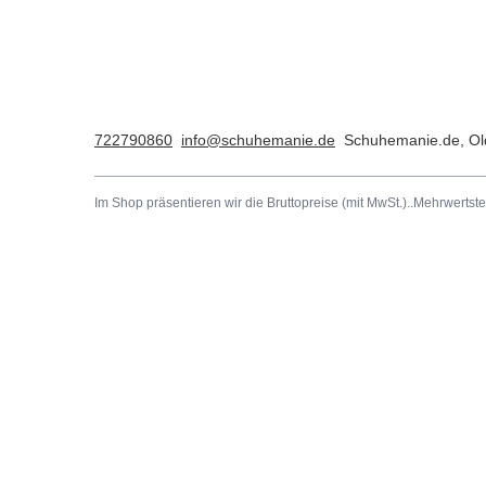
722790860
info@schuhemanie.de
Schuhemanie.de
,
Ol
Im Shop präsentieren wir die Bruttopreise (mit MwSt.)..
Mehrwertste
Bestellungen
Konto
Bestellungsstatus
Registrie
Nachverfolgung der Sendung
Warenkor
Ich möchte die Ware reklamieren.
Einkaufsli
Ich möchte die Ware zurückgeben.
Liste der
Ich möchte die Ware umtauschen.
Transakti