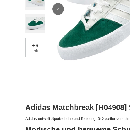
+
6
mehr
Adidas Matchbreak [H04908] 
Adidas entwirft Sportschuhe und Kleidung für Sportler verschi
Modische und bequeme Schu