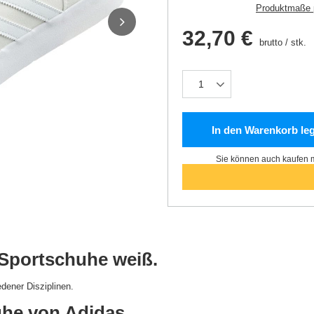
Produktmaße 
32,70 €
brutto
/
stk.
In den Warenkorb le
Sie können auch kaufen m
Sportschuhe weiß.
edener Disziplinen.
he von Adidas.