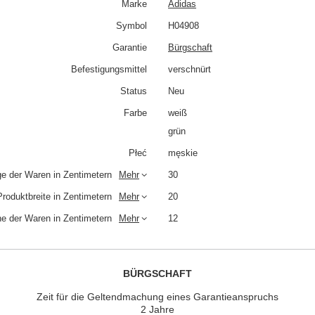
Marke
Adidas
Symbol
H04908
Garantie
Bürgschaft
Befestigungsmittel
verschnürt
Status
Neu
Farbe
weiß
grün
Płeć
męskie
e der Waren in Zentimetern
Mehr
30
Produktbreite in Zentimetern
Mehr
20
e der Waren in Zentimetern
Mehr
12
BÜRGSCHAFT
Zeit für die Geltendmachung eines Garantieanspruchs
2 Jahre