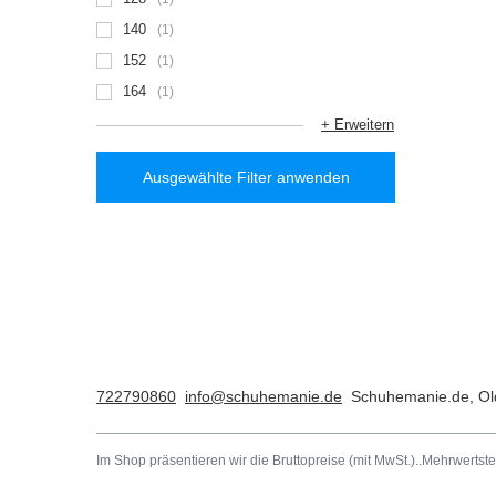
140
1
152
1
164
1
+ Erweitern
Ausgewählte Filter anwenden
722790860
info@schuhemanie.de
Schuhemanie.de
,
Ol
Im Shop präsentieren wir die Bruttopreise (mit MwSt.)..
Mehrwertste