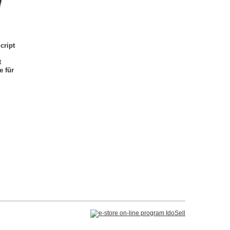
ript
t
e für