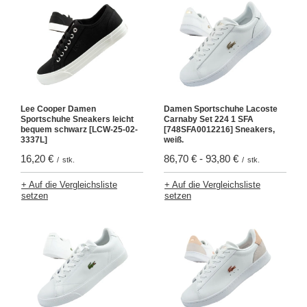
Lee Cooper Damen
Damen Sportschuhe Lacoste
Sportschuhe Sneakers leicht
Carnaby Set 224 1 SFA
bequem schwarz [LCW-25-02-
[748SFA0012216] Sneakers,
3337L]
weiß.
16,20 €
86,70 €
-
93,80 €
/
stk.
/
stk.
+ Auf die Vergleichsliste
+ Auf die Vergleichsliste
setzen
setzen