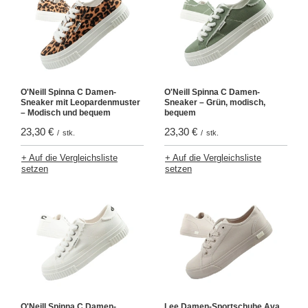
O'Neill Spinna C Damen-
O'Neill Spinna C Damen-
Sneaker mit Leopardenmuster
Sneaker – Grün, modisch,
– Modisch und bequem
bequem
23,30 €
23,30 €
/
stk.
/
stk.
+ Auf die Vergleichsliste
+ Auf die Vergleichsliste
setzen
setzen
O'Neill Spinna C Damen-
Lee Damen-Sportschuhe Ava