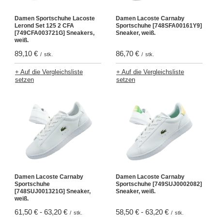
Damen Sportschuhe Lacoste
Damen Lacoste Carnaby
Lerond Set 125 2 CFA
Sportschuhe [748SFA00161Y9]
[749CFA003721G] Sneakers,
Sneaker, weiß.
weiß.
89,10 €
86,70 €
/
stk.
/
stk.
+ Auf die Vergleichsliste
+ Auf die Vergleichsliste
setzen
setzen
Damen Lacoste Carnaby
Damen Lacoste Carnaby
Sportschuhe
Sportschuhe [749SUJ0002082]
[748SUJ001321G] Sneaker,
Sneaker, weiß.
weiß.
61,50 €
-
63,20 €
58,50 €
-
63,20 €
/
stk.
/
stk.