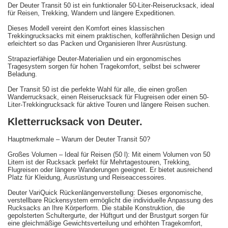
Der Deuter Transit 50 ist ein funktionaler 50-Liter-Reiserucksack, ideal
für Reisen, Trekking, Wandern und längere Expeditionen.
Dieses Modell vereint den Komfort eines klassischen
Trekkingrucksacks mit einem praktischen, kofferähnlichen Design und
erleichtert so das Packen und Organisieren Ihrer Ausrüstung.
Strapazierfähige Deuter-Materialien und ein ergonomisches
Tragesystem sorgen für hohen Tragekomfort, selbst bei schwerer
Beladung.
Der Transit 50 ist die perfekte Wahl für alle, die einen großen
Wanderrucksack, einen Reiserucksack für Flugreisen oder einen 50-
Liter-Trekkingrucksack für aktive Touren und längere Reisen suchen.
Kletterrucksack von Deuter.
Hauptmerkmale – Warum der Deuter Transit 50?
Großes Volumen – Ideal für Reisen (50 l): Mit einem Volumen von 50
Litern ist der Rucksack perfekt für Mehrtagestouren, Trekking,
Flugreisen oder längere Wanderungen geeignet. Er bietet ausreichend
Platz für Kleidung, Ausrüstung und Reiseaccessoires.
Deuter VariQuick Rückenlängenverstellung: Dieses ergonomische,
verstellbare Rückensystem ermöglicht die individuelle Anpassung des
Rucksacks an Ihre Körperform. Die stabile Konstruktion, die
gepolsterten Schultergurte, der Hüftgurt und der Brustgurt sorgen für
eine gleichmäßige Gewichtsverteilung und erhöhten Tragekomfort,