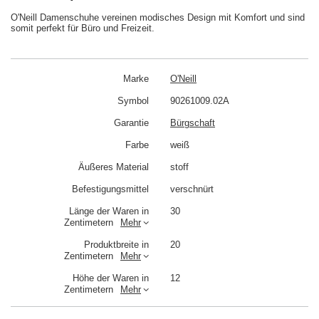
O'Neill Damenschuhe vereinen modisches Design mit Komfort und sind
somit perfekt für Büro und Freizeit.
Marke
O'Neill
Symbol
90261009.02A
Garantie
Bürgschaft
Farbe
weiß
Äußeres Material
stoff
Befestigungsmittel
verschnürt
Länge der Waren in
30
Zentimetern
Mehr
Produktbreite in
20
Zentimetern
Mehr
Höhe der Waren in
12
Zentimetern
Mehr