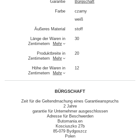
Garantie
Bürgschaft
Farbe
czarny
weiß
Äußeres Material
stoff
Länge der Waren in
30
Zentimetern
Mehr
Produktbreite in
20
Zentimetern
Mehr
Höhe der Waren in
12
Zentimetern
Mehr
BÜRGSCHAFT
Zeit für die Geltendmachung eines Garantieanspruchs
2 Jahre
garantie für Unternehmer ausgeschlossen
Adresse für Beschwerden
Butomania.en
Kosciuszko 27b
85-079 Bydgoszcz
Polen