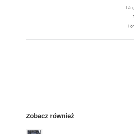
Läng
Höh
Zobacz również