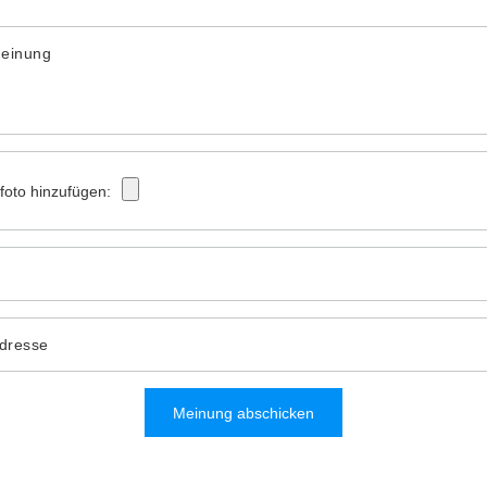
Meinung
tfoto hinzufügen:
Adresse
Meinung abschicken