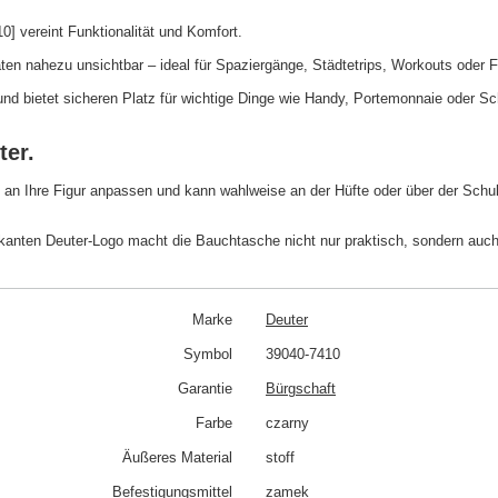
] vereint Funktionalität und Komfort.
äten nahezu unsichtbar – ideal für Spaziergänge, Städtetrips, Workouts oder F
 und bietet sicheren Platz für wichtige Dinge wie Handy, Portemonnaie oder S
ter.
l an Ihre Figur anpassen und kann wahlweise an der Hüfte oder über der Schul
anten Deuter-Logo macht die Bauchtasche nicht nur praktisch, sondern auch 
Marke
Deuter
Symbol
39040-7410
Garantie
Bürgschaft
Farbe
czarny
Äußeres Material
stoff
Befestigungsmittel
zamek