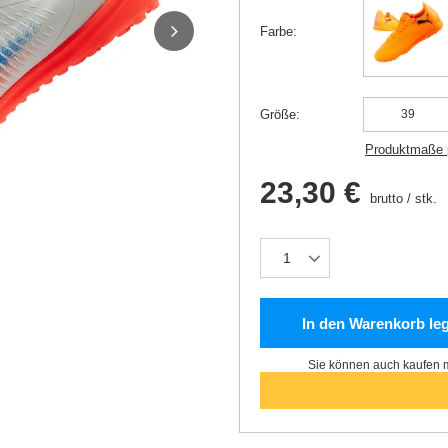
Farbe
Größe
39
Produktmaße 
23,30 €
brutto
/
stk.
In den Warenkorb le
Sie können auch kaufen m