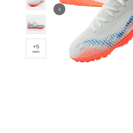
+
5
mehr