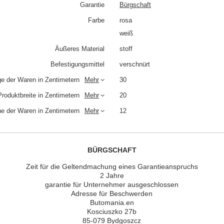
Garantie
Bürgschaft
Farbe
rosa
weiß
Äußeres Material
stoff
Befestigungsmittel
verschnürt
e der Waren in Zentimetern
Mehr
30
Produktbreite in Zentimetern
Mehr
20
e der Waren in Zentimetern
Mehr
12
BÜRGSCHAFT
Zeit für die Geltendmachung eines Garantieanspruchs
2 Jahre
garantie für Unternehmer ausgeschlossen
Adresse für Beschwerden
Butomania.en
Kosciuszko 27b
85-079 Bydgoszcz