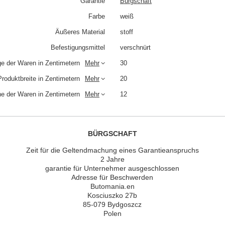
Garantie
Bürgschaft
Farbe
weiß
Äußeres Material
stoff
Befestigungsmittel
verschnürt
e der Waren in Zentimetern
Mehr
30
Produktbreite in Zentimetern
Mehr
20
e der Waren in Zentimetern
Mehr
12
BÜRGSCHAFT
Zeit für die Geltendmachung eines Garantieanspruchs
2 Jahre
garantie für Unternehmer ausgeschlossen
Adresse für Beschwerden
Butomania.en
Kosciuszko 27b
85-079 Bydgoszcz
Polen