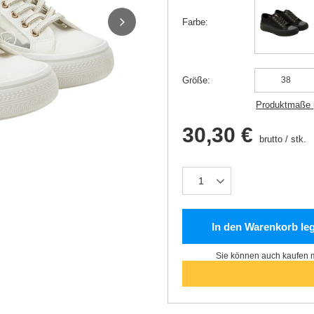
Farbe
Größe
38
Produktmaße 
30,30 €
brutto
/
stk.
In den Warenkorb le
Sie können auch kaufen m