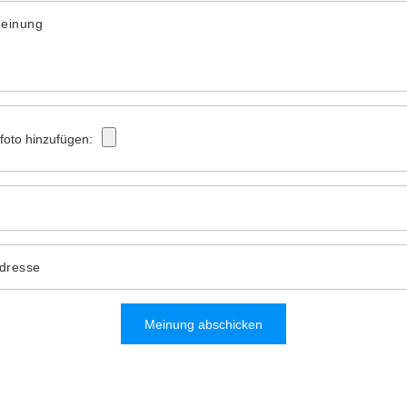
Meinung
tfoto hinzufügen:
Adresse
Meinung abschicken