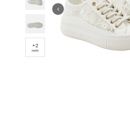
+
2
mehr