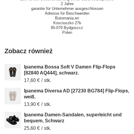
2 Jahre
garantie für Unternehmer ausgeschlossen
Adresse für Beschwerden
Butomania.en
Kosciuszko 27b
85-079 Bydgoszcz
Polen
Zobacz również
Ipanema Bossa Soft V Damen Flip-Flops
[82840 AQ444], schwarz.
17,60 €
/
stk.
Ipanema Diversa AD [27230 BG784] Flip-Flops,
weiß.
13,90 €
/
stk.
Ipanema Damen-Sandalen, superleicht und
bequem, Schwarz
25,60 €
/
stk.