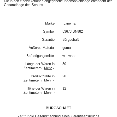
Die in den Spezifikationen angegebene Innensohlenlänge entspricht der
Gesamtlänge des Schuhs.
Marke
Ipanema
Symbol
83673 BN982
Garantie
Bürgschaft
Äußeres Material
guma
Befestigungsmittel
wsuwane
Länge der Waren in
30
Zentimetern
Mehr
Produktbreite in
20
Zentimetern
Mehr
Höhe der Waren in
12
Zentimetern
Mehr
BÜRGSCHAFT
Zeit für die Geltendmachung eines Garantieanspruchs