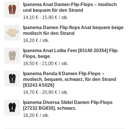
Ipanema Anat Damen-Flip-Flops – modisch
und bequem für den Strand
14,10 €
-
15,90 €
/
stk.
Ipanema Damen Flip-flops Anat bequem beige
modisch für den Strand
16,20 €
/
stk.
Ipanema Anat Lolita Fem [83140 20354] Flip-
Flops, beige.
16,50 €
-
21,00 €
/
stk.
Ipanema Renda II Damen Flip-Flops –
modisch, bequem, schwarz, für den Strand
[83243 AS026]
16,70 €
-
20,90 €
/
stk.
Ipanema Diversa Slidel Damen Flip-Flops
[27232 BG830], schwarz.
16,20 €
/
stk.