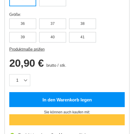
Größe
36
37
38
39
40
41
Produktmaße prüfen
20,90 €
brutto
/
stk.
In den Warenkorb legen
Sie können auch kaufen mit: