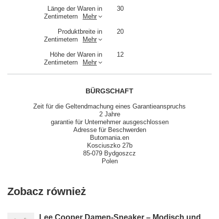
Länge der Waren in
30
Zentimetern
Mehr
Produktbreite in
20
Zentimetern
Mehr
Höhe der Waren in
12
Zentimetern
Mehr
BÜRGSCHAFT
Zeit für die Geltendmachung eines Garantieanspruchs
2 Jahre
garantie für Unternehmer ausgeschlossen
Adresse für Beschwerden
Butomania.en
Kosciuszko 27b
85-079 Bydgoszcz
Polen
Zobacz również
Lee Cooper Damen-Sneaker – Modisch und