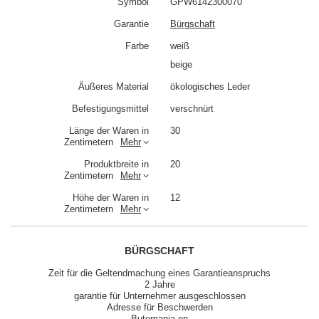
Symbol
GPW6142300070
Garantie
Bürgschaft
Farbe
weiß
beige
Äußeres Material
ökologisches Leder
Befestigungsmittel
verschnürt
Länge der Waren in
30
Zentimetern
Mehr
Produktbreite in
20
Zentimetern
Mehr
Höhe der Waren in
12
Zentimetern
Mehr
BÜRGSCHAFT
Zeit für die Geltendmachung eines Garantieanspruchs
2 Jahre
garantie für Unternehmer ausgeschlossen
Adresse für Beschwerden
Butomania.en