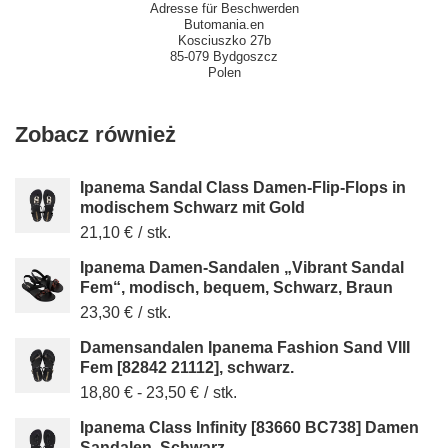
Adresse für Beschwerden
Butomania.en
Kosciuszko 27b
85-079 Bydgoszcz
Polen
Zobacz również
Ipanema Sandal Class Damen-Flip-Flops in
modischem Schwarz mit Gold
21,10 €
/
stk.
Ipanema Damen-Sandalen „Vibrant Sandal
Fem“, modisch, bequem, Schwarz, Braun
23,30 €
/
stk.
Damensandalen Ipanema Fashion Sand VIII
Fem [82842 21112], schwarz.
18,80 €
-
23,50 €
/
stk.
Ipanema Class Infinity [83660 BC738] Damen
Sandalen, Schwarz.