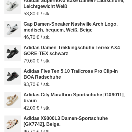
Adidas Supernova Ease Damen-Laufschuhe,
Leichtgewicht Weiß
53,80 €
/
stk.
Gap Damen-Sneaker Nashville Arch Logo,
modisch, bequem, Weiß, Beige
46,70 €
/
stk.
Adidas Damen-Trekkingschuhe Terrex AX4
GORE-TEX schwarz
79,60 €
/
stk.
Adidas Five Ten 5.10 Trailcross Pro Clip-In
BOA Radschuhe
93,70 €
/
stk.
Adidas City Marathon Sportschuhe [GX9011],
braun.
42,00 €
/
stk.
Adidas X9000L3 Damen-Sportschuhe
[GX7742], Beige.
46,70 €
/
stk.