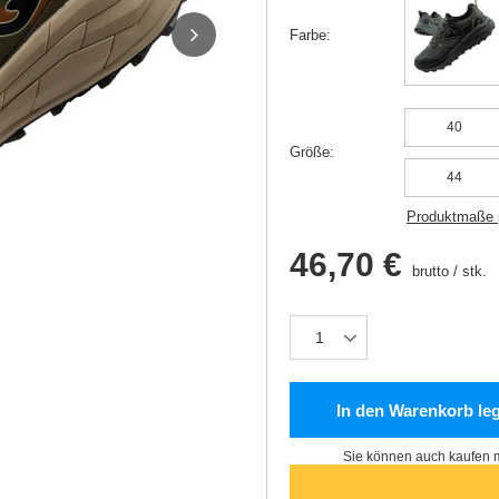
Farbe
40
Größe
44
Produktmaße 
46,70 €
brutto
/
stk.
In den Warenkorb le
Sie können auch kaufen m