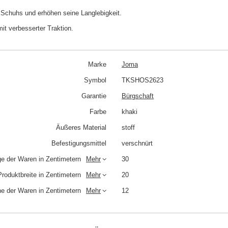
 Schuhs und erhöhen seine Langlebigkeit.
it verbesserter Traktion.
Marke
Joma
Symbol
TKSHOS2623
Garantie
Bürgschaft
Farbe
khaki
Äußeres Material
stoff
Befestigungsmittel
verschnürt
e der Waren in Zentimetern
Mehr
30
Produktbreite in Zentimetern
Mehr
20
e der Waren in Zentimetern
Mehr
12