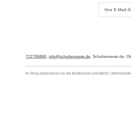
Ihre E-Mail-
722790860
info@schuhemanie.de
Schuhemanie.de
,
Ol
Im Shop präsentieren wir die Bruttopreise (mit MwSt.)..
Mehrwertste
Bestellungen
Konto
Bestellungsstatus
Registrie
Nachverfolgung der Sendung
Warenkor
Ich möchte die Ware reklamieren.
Einkaufsli