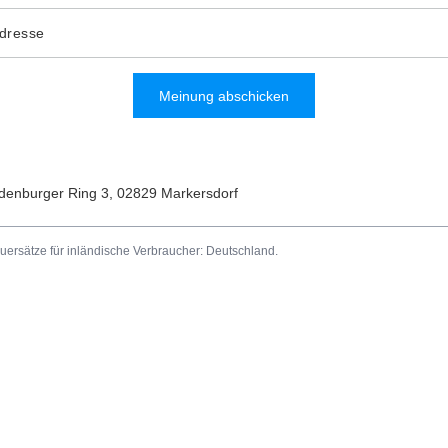
Adresse
Meinung abschicken
denburger Ring 3
,
02829
Markersdorf
uersätze für inländische Verbraucher:
Deutschland
.
Informationen
ren
Impressum
b
Versand
sten
Zahlungsbedingungen und Provi