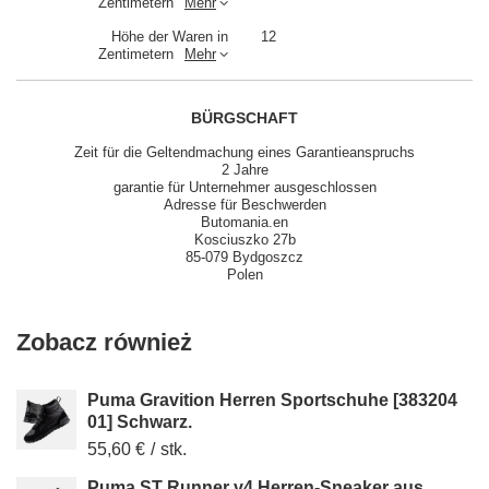
Zentimetern
Mehr
Höhe der Waren in
12
Zentimetern
Mehr
BÜRGSCHAFT
Zeit für die Geltendmachung eines Garantieanspruchs
2 Jahre
garantie für Unternehmer ausgeschlossen
Adresse für Beschwerden
Butomania.en
Kosciuszko 27b
85-079 Bydgoszcz
Polen
Zobacz również
Puma Gravition Herren Sportschuhe [383204
01] Schwarz.
55,60 €
/
stk.
Puma ST Runner v4 Herren-Sneaker aus