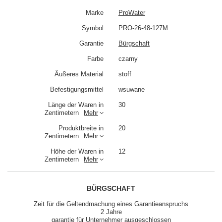
Marke
ProWater
Symbol
PRO-26-48-127M
Garantie
Bürgschaft
Farbe
czarny
Äußeres Material
stoff
Befestigungsmittel
wsuwane
Länge der Waren in
30
Zentimetern
Mehr
Produktbreite in
20
Zentimetern
Mehr
Höhe der Waren in
12
Zentimetern
Mehr
BÜRGSCHAFT
Zeit für die Geltendmachung eines Garantieanspruchs
2 Jahre
garantie für Unternehmer ausgeschlossen