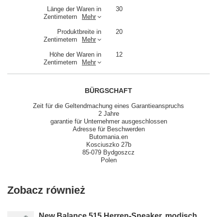
Länge der Waren in
30
Zentimetern
Mehr
Produktbreite in
20
Zentimetern
Mehr
Höhe der Waren in
12
Zentimetern
Mehr
BÜRGSCHAFT
Zeit für die Geltendmachung eines Garantieanspruchs
2 Jahre
garantie für Unternehmer ausgeschlossen
Adresse für Beschwerden
Butomania.en
Kosciuszko 27b
85-079 Bydgoszcz
Polen
Zobacz również
New Balance 515 Herren-Sneaker, modisch,