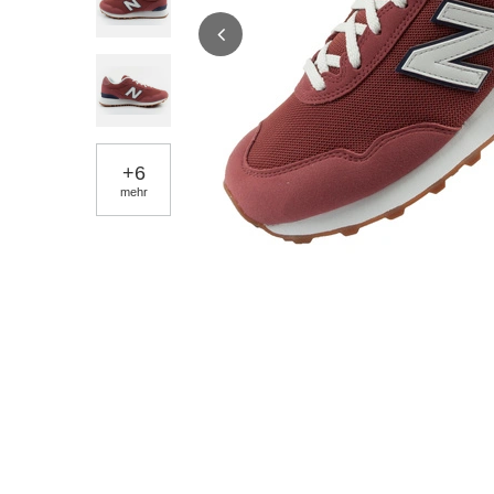
+
6
mehr