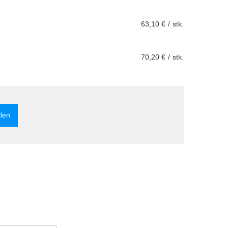
63,10 €
/
stk.
70,20 €
/
stk.
llen