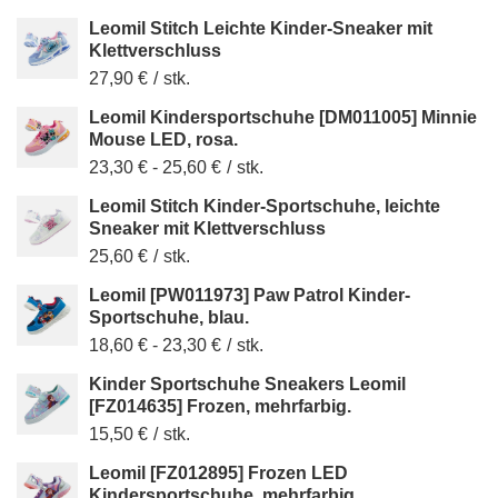
Leomil Stitch Leichte Kinder-Sneaker mit
Klettverschluss
27,90 €
/
stk.
Leomil Kindersportschuhe [DM011005] Minnie
Mouse LED, rosa.
23,30 €
-
25,60 €
/
stk.
Leomil Stitch Kinder-Sportschuhe, leichte
Sneaker mit Klettverschluss
25,60 €
/
stk.
Leomil [PW011973] Paw Patrol Kinder-
Sportschuhe, blau.
18,60 €
-
23,30 €
/
stk.
Kinder Sportschuhe Sneakers Leomil
[FZ014635] Frozen, mehrfarbig.
15,50 €
/
stk.
Leomil [FZ012895] Frozen LED
Kindersportschuhe, mehrfarbig.