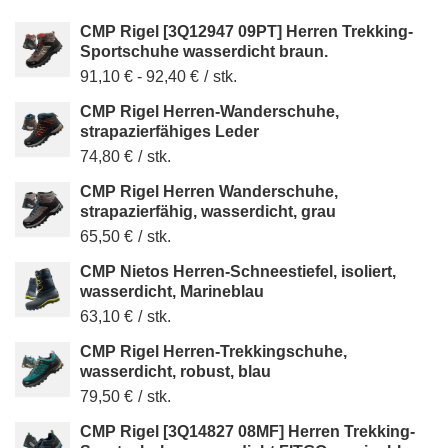
CMP Rigel [3Q12947 09PT] Herren Trekking-
Sportschuhe wasserdicht braun.
91,10 €
-
92,40 €
/
stk.
CMP Rigel Herren-Wanderschuhe,
strapazierfähiges Leder
74,80 €
/
stk.
CMP Rigel Herren Wanderschuhe,
strapazierfähig, wasserdicht, grau
65,50 €
/
stk.
CMP Nietos Herren-Schneestiefel, isoliert,
wasserdicht, Marineblau
63,10 €
/
stk.
CMP Rigel Herren-Trekkingschuhe,
wasserdicht, robust, blau
79,50 €
/
stk.
CMP Rigel [3Q14827 08MF] Herren Trekking-