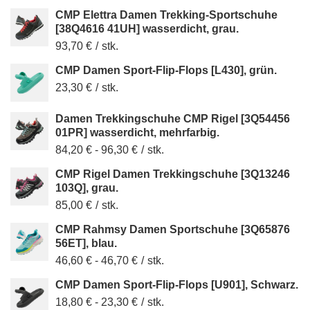
CMP Elettra Damen Trekking-Sportschuhe
[38Q4616 41UH] wasserdicht, grau.
93,70 €
/
stk.
CMP Damen Sport-Flip-Flops [L430], grün.
23,30 €
/
stk.
Damen Trekkingschuhe CMP Rigel [3Q54456
01PR] wasserdicht, mehrfarbig.
84,20 €
-
96,30 €
/
stk.
CMP Rigel Damen Trekkingschuhe [3Q13246
103Q], grau.
85,00 €
/
stk.
CMP Rahmsy Damen Sportschuhe [3Q65876
56ET], blau.
46,60 €
-
46,70 €
/
stk.
CMP Damen Sport-Flip-Flops [U901], Schwarz.
18,80 €
-
23,30 €
/
stk.