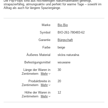
Die Flip-Flops sind aus hochwertigen Naturmaterialien gefertigt,
strapazierfähig, atmungsaktiv und perfekt für warme Tage – sowohl im
Alltag als auch für längere Spaziergänge.
Marke
Bio Bio
Symbol
BIO-261-780483-62
Garantie
Bürgschaft
Farbe
beige
Äußeres Material
skóra naturalna
Befestigungsmittel
wsuwane
Länge der Waren in
30
Zentimetern
Mehr
Produktbreite in
20
Zentimetern
Mehr
Höhe der Waren in
12
Zentimetern
Mehr