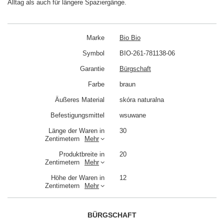
Alltag als auch für längere Spaziergänge.
Marke
Bio Bio
Symbol
BIO-261-781138-06
Garantie
Bürgschaft
Farbe
braun
Äußeres Material
skóra naturalna
Befestigungsmittel
wsuwane
Länge der Waren in
30
Zentimetern
Mehr
Produktbreite in
20
Zentimetern
Mehr
Höhe der Waren in
12
Zentimetern
Mehr
BÜRGSCHAFT