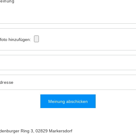
Meinung
tfoto hinzufügen:
Adresse
Meinung abschicken
denburger Ring 3
,
02829
Markersdorf