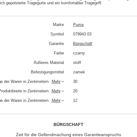
ch gepolsterte Tragegurte und ein komfortabler Tragegriff.
Marke
Puma
Symbol
079943 03
Garantie
Bürgschaft
Farbe
czarny
Äußeres Material
stoff
Befestigungsmittel
zamek
e der Waren in Zentimetern
Mehr
30
Produktbreite in Zentimetern
Mehr
20
e der Waren in Zentimetern
Mehr
12
BÜRGSCHAFT
Zeit für die Geltendmachung eines Garantieanspruchs