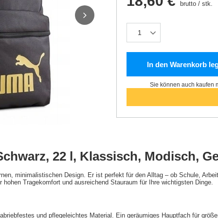
18,60 €
brutto
/
stk.
In den Warenkorb le
Sie können auch kaufen m
chwarz, 22 l, Klassisch, Modisch, G
n, minimalistischen Design. Er ist perfekt für den Alltag – ob Schule, Arbei
 hohen Tragekomfort und ausreichend Stauraum für Ihre wichtigsten Dinge.
es, abriebfestes und pflegeleichtes Material. Ein geräumiges Hauptfach für gr