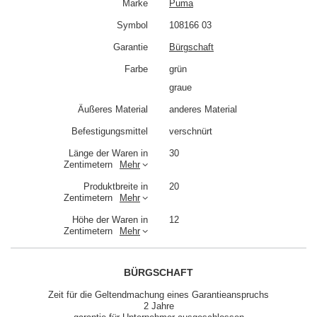
Marke
Puma
Symbol
108166 03
Garantie
Bürgschaft
Farbe
grün
graue
Äußeres Material
anderes Material
Befestigungsmittel
verschnürt
Länge der Waren in
30
Zentimetern
Mehr
Produktbreite in
20
Zentimetern
Mehr
Höhe der Waren in
12
Zentimetern
Mehr
BÜRGSCHAFT
Zeit für die Geltendmachung eines Garantieanspruchs
2 Jahre