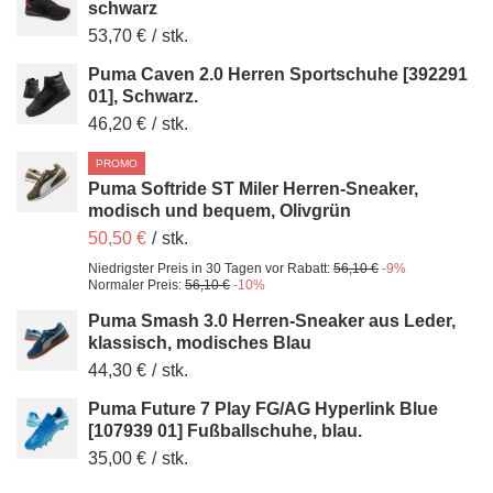
schwarz
53,70 €
/
stk.
Puma Caven 2.0 Herren Sportschuhe [392291
01], Schwarz.
46,20 €
/
stk.
PROMO
Puma Softride ST Miler Herren-Sneaker,
modisch und bequem, Olivgrün
50,50 €
/
stk.
Niedrigster Preis in 30 Tagen vor Rabatt:
56,10 €
-9%
Normaler Preis:
56,10 €
-10%
Puma Smash 3.0 Herren-Sneaker aus Leder,
klassisch, modisches Blau
44,30 €
/
stk.
Puma Future 7 Play FG/AG Hyperlink Blue
[107939 01] Fußballschuhe, blau.
35,00 €
/
stk.