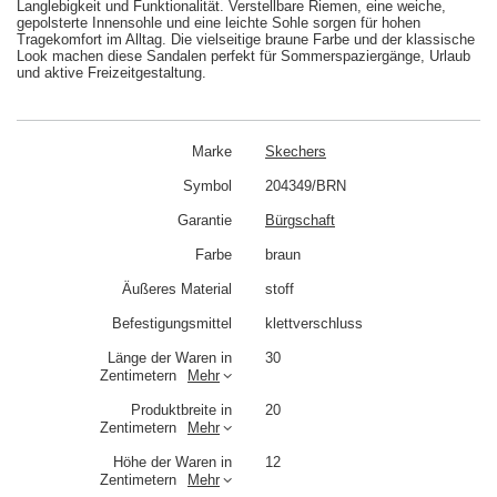
Langlebigkeit und Funktionalität. Verstellbare Riemen, eine weiche,
gepolsterte Innensohle und eine leichte Sohle sorgen für hohen
Tragekomfort im Alltag. Die vielseitige braune Farbe und der klassische
Look machen diese Sandalen perfekt für Sommerspaziergänge, Urlaub
und aktive Freizeitgestaltung.
Marke
Skechers
Symbol
204349/BRN
Garantie
Bürgschaft
Farbe
braun
Äußeres Material
stoff
Befestigungsmittel
klettverschluss
Länge der Waren in
30
Zentimetern
Mehr
Produktbreite in
20
Zentimetern
Mehr
Höhe der Waren in
12
Zentimetern
Mehr