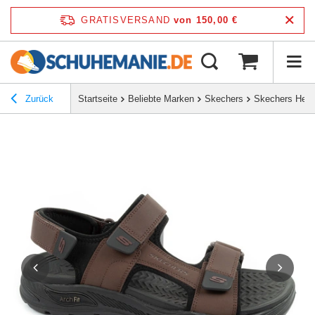
GRATISVERSAND
von 150,00 €
Zurück
Startseite
Beliebte Marken
Skechers
Skechers Herr