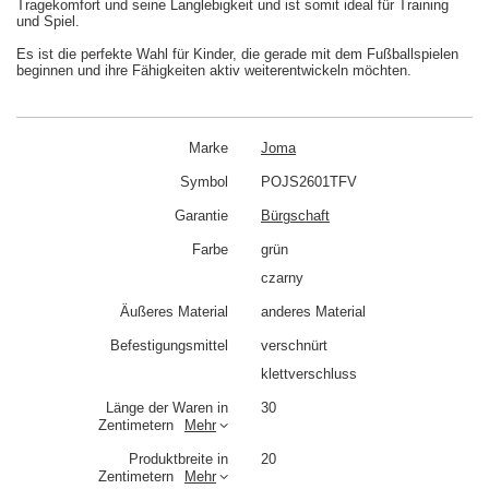
Tragekomfort und seine Langlebigkeit und ist somit ideal für Training
und Spiel.
Es ist die perfekte Wahl für Kinder, die gerade mit dem Fußballspielen
beginnen und ihre Fähigkeiten aktiv weiterentwickeln möchten.
Marke
Joma
Symbol
POJS2601TFV
Garantie
Bürgschaft
Farbe
grün
czarny
Äußeres Material
anderes Material
Befestigungsmittel
verschnürt
klettverschluss
Länge der Waren in
30
Zentimetern
Mehr
Produktbreite in
20
Zentimetern
Mehr