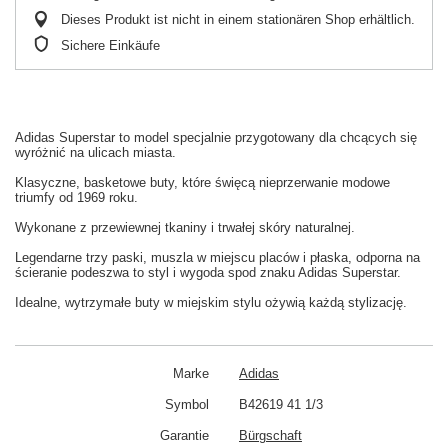
Dieses Produkt ist nicht in einem stationären Shop erhältlich.
Sichere Einkäufe
Adidas Superstar to model specjalnie przygotowany dla chcących się
wyróżnić na ulicach miasta.
Klasyczne, basketowe buty, które święcą nieprzerwanie modowe
triumfy od 1969 roku.
Wykonane z przewiewnej tkaniny i trwałej skóry naturalnej.
Legendarne trzy paski, muszla w miejscu placów i płaska, odporna na
ścieranie podeszwa to styl i wygoda spod znaku Adidas Superstar.
Idealne, wytrzymałe buty w miejskim stylu ożywią każdą stylizację.
Marke
Adidas
Symbol
B42619 41 1/3
Garantie
Bürgschaft