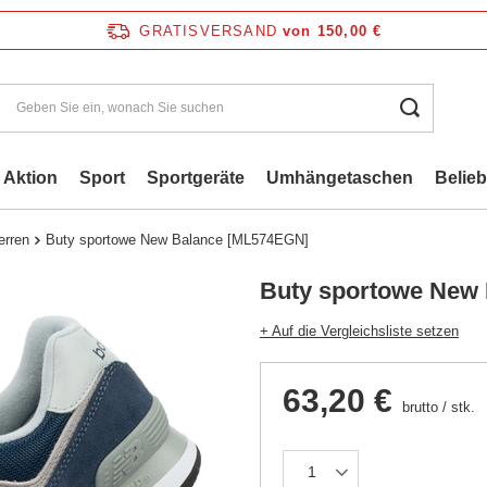
GRATISVERSAND
von 150,00 €
Aktion
Sport
Sportgeräte
Umhängetaschen
Belie
erren
Buty sportowe New Balance [ML574EGN]
Buty sportowe New
+ Auf die Vergleichsliste setzen
63,20 €
brutto
/
stk.