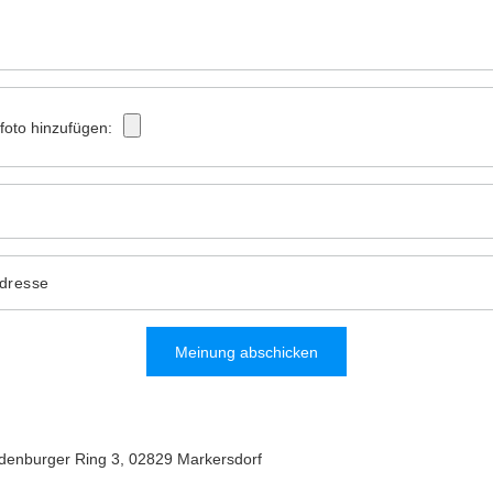
tfoto hinzufügen:
Adresse
Meinung abschicken
denburger Ring 3
,
02829
Markersdorf