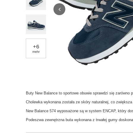
+
6
mehr
Buty New Balance to sportowe obuwie sprawdzi się zarówno p
Cholewka wykonana została ze skóry naturalnej, co zwiększa
New Balance 574 wyposażone są w system ENCAP, który dosko
Podeszwa zewnętrzna buta wykonana z trwałej gumy doskonal