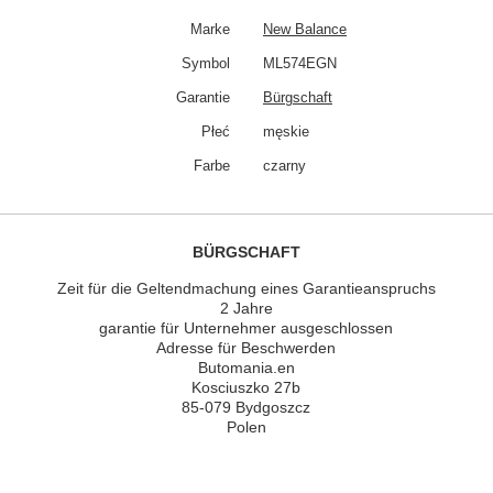
Marke
New Balance
Symbol
ML574EGN
Garantie
Bürgschaft
Płeć
męskie
Farbe
czarny
BÜRGSCHAFT
Zeit für die Geltendmachung eines Garantieanspruchs
2 Jahre
garantie für Unternehmer ausgeschlossen
Adresse für Beschwerden
Butomania.en
Kosciuszko 27b
85-079 Bydgoszcz
Polen