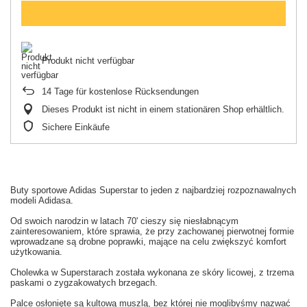
Produkt nicht verfügbar
14
Tage für kostenlose Rücksendungen
Dieses Produkt ist nicht in einem stationären Shop erhältlich.
Sichere Einkäufe
Buty sportowe Adidas Superstar to jeden z najbardziej rozpoznawalnych
modeli Adidasa.
Od swoich narodzin w latach 70' cieszy się niesłabnącym
zainteresowaniem, które sprawia, że przy zachowanej pierwotnej formie
wprowadzane są drobne poprawki, mające na celu zwiększyć komfort
użytkowania.
Cholewka w Superstarach została wykonana ze skóry licowej, z trzema
paskami o zygzakowatych brzegach.
Palce osłonięte są kultową muszlą, bez której nie moglibyśmy nazwać