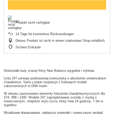
Produkt nicht verfügbar
14
Tage für kostenlose Rücksendungen
Dieses Produkt ist nicht in einem stationären Shop erhältlich.
Sichere Einkäufe
Doskonałe buty znanej firmy New Balance wygodne i stylowe.
Linia 247 serwuje podstawową kolorystykę o absolutnie uniwersalnym
charakterze. Seria czerpie inspiracje z kultowych modeli
zakorzenionych w DNA marki.
W obuwiu zastosowano elementy klasyków charakterystycznych dla
574, 998 i 1300. Modele 247 zaprojektowane zostały z myślą o
nowoczesnym, miejskim stylu życia, który trwa 24 godziny, 7 dni w
tygodniu.
Wyjątkowe dopasowanie, najlepsze materiały i nowoczesny wygląd