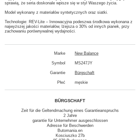
sprawią, że seria doskonale wpisze się w styl Waszego życia.
Model wykonany z materiałów syntetycznych oraz siatki.
Technologie: REV-Lite – Innowacyjna podeszwa środkowa wykonana z
najwyższej jakości materiałów, lżejsza o 30% od innych pianek, przy
zachowaniu porównywalnej wydajności.
Marke
New Balance
Symbol
MS247JY
Garantie
Bürgschaft
Płeć
męskie
BÜRGSCHAFT
Zeit für die Geltendmachung eines Garantieanspruchs
2 Jahre
garantie für Unternehmer ausgeschlossen
Adresse für Beschwerden
Butomania.en
Kosciuszko 27b