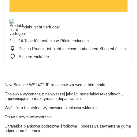
Produkt nicht verfügbar
14
Tage für kostenlose Rücksendungen
Dieses Produkt ist nicht in einem stationären Shop erhältlich.
Sichere Einkäufe
New Balance WS247TRF to najnowsza wersja hitu marki.
Cholewka wykonana z najwyższej jakości materiałów tekstylnych ,
zapewniających maksymalne dopasowanie.
Wyściółka tekstylna, wyjmowana piankowa wkładka.
Obuwie szyte wewnętrznie.
Ultralekka piankowa podeszwa środkowa , podeszwa zewnętrzna guma
odporna na ścieranie.