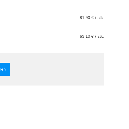
81,90 €
/
stk.
63,10 €
/
stk.
llen