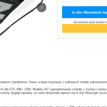
In den Warenkorb le
Sie können auch kaufen m
rsalnym charakterze. Seria czerpie inspiracje z kultowych modeli zakorzenio
 dla 574, 998 i 1300. Modele 247 zaprojektowane zostały z myślą o nowocze
czesny wygląd sprawią, że seria doskonale wpisze się w styl Waszego życia