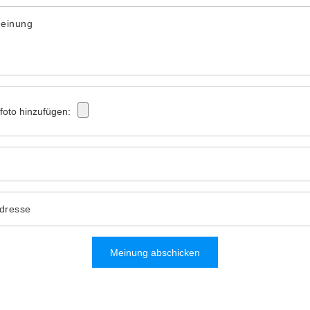
Meinung
tfoto hinzufügen:
Adresse
Meinung abschicken