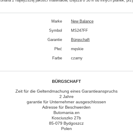
nana z najwyższej jakości materiałów, lżejsza o 30% od innych pianek, pr
Marke
New Balance
Symbol
MS247FF
Garantie
Bürgschaft
Płeć
męskie
Farbe
czarny
BÜRGSCHAFT
Zeit für die Geltendmachung eines Garantieanspruchs
2 Jahre
garantie für Unternehmer ausgeschlossen
Adresse für Beschwerden
Butomania.en
Kosciuszko 27b
85-079 Bydgoszcz
Polen