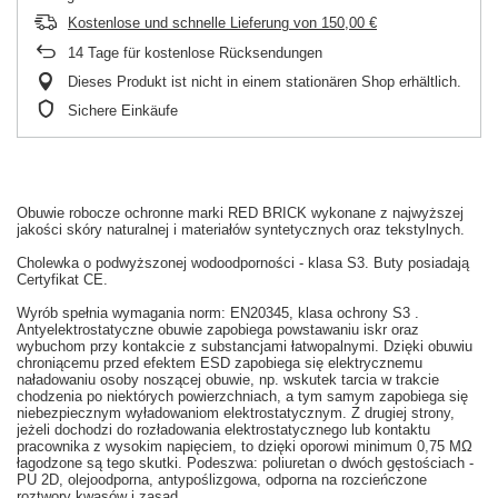
Kostenlose und schnelle Lieferung
von
150,00 €
14
Tage für kostenlose Rücksendungen
Dieses Produkt ist nicht in einem stationären Shop erhältlich.
Sichere Einkäufe
Obuwie robocze ochronne marki RED BRICK wykonane z najwyższej
jakości skóry naturalnej i materiałów syntetycznych oraz tekstylnych.
Cholewka o podwyższonej wodoodporności - klasa S3. Buty posiadają
Certyfikat CE.
Wyrób spełnia wymagania norm: EN20345, klasa ochrony S3 .
Antyelektrostatyczne obuwie zapobiega powstawaniu iskr oraz
wybuchom przy kontakcie z substancjami łatwopalnymi. Dzięki obuwiu
chroniącemu przed efektem ESD zapobiega się elektrycznemu
naładowaniu osoby noszącej obuwie, np. wskutek tarcia w trakcie
chodzenia po niektórych powierzchniach, a tym samym zapobiega się
niebezpiecznym wyładowaniom elektrostatycznym. Z drugiej strony,
jeżeli dochodzi do rozładowania elektrostatycznego lub kontaktu
pracownika z wysokim napięciem, to dzięki oporowi minimum 0,75 MΩ
łagodzone są tego skutki. Podeszwa: poliuretan o dwóch gęstościach -
PU 2D, olejoodporna, antypoślizgowa, odporna na rozcieńczone
roztwory kwasów i zasad.