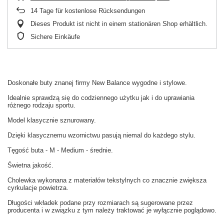
14
Tage für kostenlose Rücksendungen
Dieses Produkt ist nicht in einem stationären Shop erhältlich.
Sichere Einkäufe
Doskonałe buty znanej firmy New Balance wygodne i stylowe.
Idealnie sprawdzą się do codziennego użytku jak i do uprawiania
różnego rodzaju sportu.
Model klasycznie sznurowany.
Dzięki klasycznemu wzornictwu pasują niemal do każdego stylu.
Tęgość buta - M - Medium - średnie.
Świetna jakość.
Cholewka wykonana z materiałów tekstylnych co znacznie zwiększa
cyrkulacje powietrza.
Długości wkładek podane przy rozmiarach są sugerowane przez
producenta i w związku z tym należy traktować je wyłącznie poglądowo.