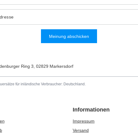
Adresse
Meinung abschicken
denburger Ring 3
,
02829
Markersdorf
uersätze für inländische Verbraucher:
Deutschland
.
Informationen
ren
Impressum
b
Versand