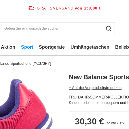
GRATISVERSAND
von 150,00 €
Aktion
Sport
Sportgeräte
Umhängetaschen
Belie
lance Sportschuhe [YC373PY]
New Balance Sport
+ Auf die Vergleichsliste setzen
FRÜHJAHR-SOMMER-KOLLEKTION!
Kindermodelle sollten bequem und fl
30,30 €
brutto
/
stk.